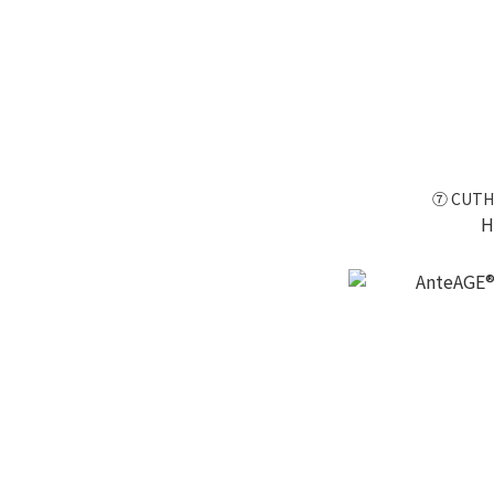
⑦ CUTH
H