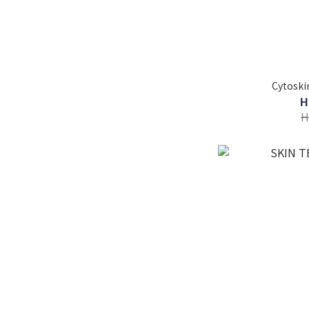
Cytos
H
H