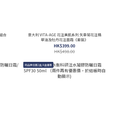
潤組合
意大利 VITA-AGE 花注美肌系列 矢車菊花注精
華油及牡丹花注面霜《套裝》
HK$399.00
HK$498.00
同品牌任選2盒/4盒優惠