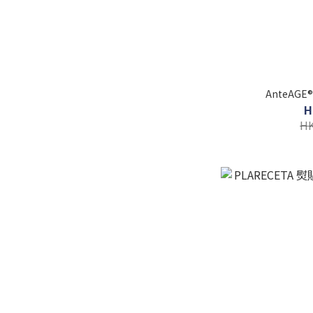
AnteAGE
H
HK