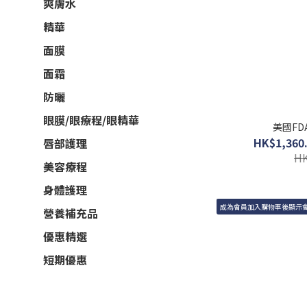
爽膚水
精華
面膜
面霜
防曬
眼膜/眼療程/眼精華
美國FD
HK$1,360.
唇部護理
HK
美容療程
身體護理
成為會員加入購物車後顯示
營養補充品
優惠精選
短期優惠