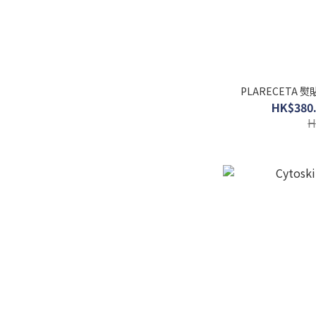
PLARECETA 熨
HK$380.
H