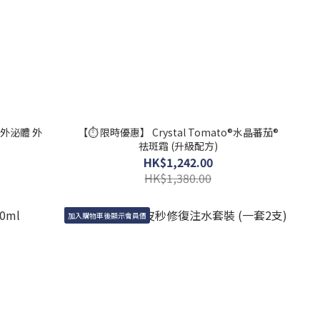
雙重外泌體 外
【⏱️ 限時優惠】 Crystal Tomato®水晶蕃茄®
祛斑霜 (升級配方)
HK$1,242.00
HK$1,380.00
加入購物車後顯示會員價