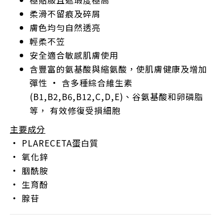
柔滑不留痕及碎屑
膚色均勻自然透亮
輕柔不笠
安全適合敏感肌膚使用
含豐富的氨基酸與縮氨酸，使肌膚健康及增加
彈性
•
含多種綜合維生素
(B1,B2,B6,B12,C,D,E)
、谷氨基酸和卵磷脂
等，
有效修復受損細胞
主要成分
• PLARECETA
蛋白質
•
氧化鋅
•
胭酰胺
•
生育酚
•
腺苷