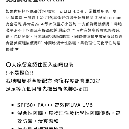
如果你用極粉底都浮粉
搵緊一支日日可以用
非常推薦用呢一隻
✨
超驚喜
一試愛上
😍
用落真係好似過千蚊嘅粉底
呢款
bb cream
完全唔乾
非常易推
🔥
每次份量好小就夠
一支都夠用幾個月！零暗
啞平滑不卡粉
而且有好高嘅遮瑕度
😍
同時亦有好多珍貴嘅修復成
份，包括胎盤、
谷氨基酸和卵磷脂等，同時修復緊皮膚
💓
所以都適
合醫美療程後使用
👍🏻
仲要喺混合性防曬，集物理性同化學性防曬
優點
❤️
⭕️
大家留意認住圖入面嘅包裝
‼️
不是橙色
‼️
我哋嗰隻喺全新配方
修復程度都會更加好
足足等九個月後先推出新包裝
🥳👍🏻
SPF50+ PA+++
高效防
UVA UVB
混合性防曬，集物理性及化學性防曬優點，高
效防曬，清爽溫和
極貼服且遮瑕度極高