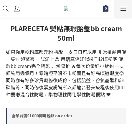
PLARECETA 熨貼無瑕胎盤bb cream
50ml
如果你用極粉底都浮粉 搵緊一支日日可以用 非常推薦用呢
一隻✨ 超驚喜 一試愛上😍 用落真係好似過千蚊嘅粉底 呢
款bb cream完全唔乾 非常易推 🔥每次份量好小就夠 一支
都夠用幾個月！零暗啞平滑不卡粉而且有好高嘅遮瑕度😍 
同時亦有好多珍貴嘅修復成份，包括胎盤、谷氨基酸和卵
磷脂等，同時修復緊皮膚💓所以都適合醫美療程後使用👍🏻 
仲要喺混合性防曬，集物理性同化學性防曬優點 ❤️
全單買滿$1000即可包郵 on order