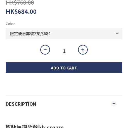
HK$760.00
HK$684.00
Color
ADD TO CART
DESCRIPTION
熨貼無瑕胎盤
bb cream