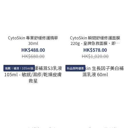
CytoSkin 專業舒緩修護精華
CytoSkin 瞬間舒緩修護面膜
30ml
220g - 皇牌急救面膜、即時
降紅修復
HK$488.00
HK$578.00
HK$680.00
HK$1,020.00
推薦！補濕！105ml裝
新品限時優惠