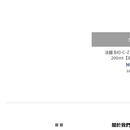
法國 BIO-C-
200ml【
H
H
關於我