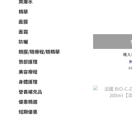
爽膚水
精華
面膜
面霜
防曬
眼膜/眼療程/眼精華
導入
唇部護理
H
美容療程
身體護理
營養補充品
優惠精選
短期優惠