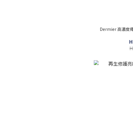
Dermier 高濃度骨
H
H