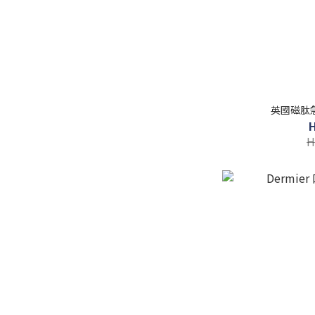
英國磁肽急
H