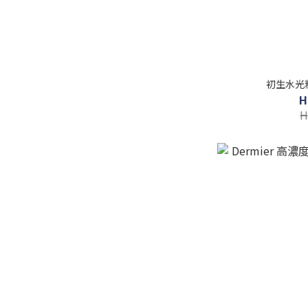
初生水光精
H
H