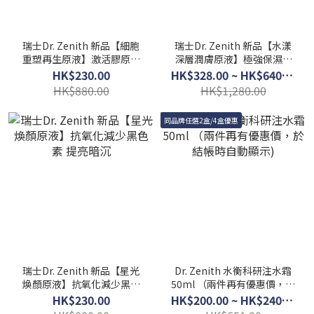
瑞士Dr. Zenith 新品【細胞
瑞士Dr. Zenith 新品【水漾
重塑再生原液】激活膠原蛋
深層潤膚原液】極強保濕｜
白｜從根源改善膚質
緊緻抗皺 30ml
HK$230.00
HK$328.00 ~ HK$640.00
HK$880.00
HK$1,280.00
同品牌任選2盒/4盒優惠
瑞士Dr. Zenith 新品【星光
Dr. Zenith 水衡科研注水霜
煥顏原液】抗氧化減少黑色
50ml （兩件再有優惠價，於
素 提亮暗沉
結帳時自動顯示)
HK$230.00
HK$200.00 ~ HK$240.00