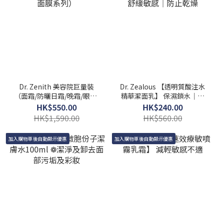
Dr. Zenith 美容院巨量裝
Dr. Zealous 【透明質酸注水
（面霜/防曬日霜/晚霜/眼霜/
精華潔面乳】 保濕鎖水｜舒
面膜系列）
緩敏感｜防止乾燥
HK$550.00
HK$240.00
HK$1,590.00
HK$560.00
加入購物車後自動顯示優惠
加入購物車後自動顯示優惠