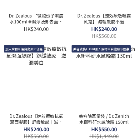
Dr. Zealous ‘微胞份子潔膚
Dr. Zealous【速效療敏噴霧
水100ml ❁潔淨及卸去面部
乳霜】 減輕敏感不適
污垢及彩妝
HK$240.00
HK$240.00
HK$560.00
加入購物車後自動顯示優惠
美容院裝150ml加入購物車自動顯示優惠
Dr. Zealous【速效療敏抗氧
美容院巨量裝 / Dr. Zenith
潔面凝膠】舒緩敏感｜滋潤
水衡科研水感晚霜 150ml
美白
HK$240.00
HK$550.00
HK$560.00
HK$1,449.00