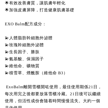
🌟有效改善膚質，讓肌膚年輕化
🌟加強皮膚屏障，打造健康肌膚基礎
EXO Balm配方成分：
💫人體脂肪幹細胞外泌體
💫玫瑰幹細胞外泌體
💫生長因子、勝肽
💫氨基酸、保濕因子
💫維他命、礦物質
💫積雪草、煙酰胺（維他命 B3）
ExoBalm離開雪櫃開咗使用，最佳使用期係21日，
每次用完之後都要放落雪櫃冷藏。21日後可以繼續
使用，但活性成份會隨着時間慢慢流失。大約一個
月內使用