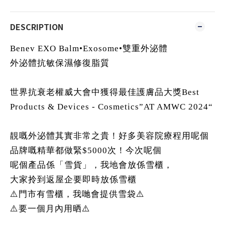
DESCRIPTION
Benev EXO Balm•Exosome•雙重外泌體
外泌體抗敏保濕修復脂質
世界抗衰老權威大會中獲得最佳護膚品大獎Best
Products & Devices - Cosmetics”AT AMWC 2024“
靚嘅外泌體其實非常之貴！好多美容院療程用呢個
品牌嘅精華都做緊$5000次！今次呢個
呢個產品係「雪貨」，我地會放係雪櫃，
大家拎到返屋企要即時放係雪櫃
⚠️門市有雪櫃，我哋會提供雪袋⚠️
⚠️要一個月內用晒⚠️