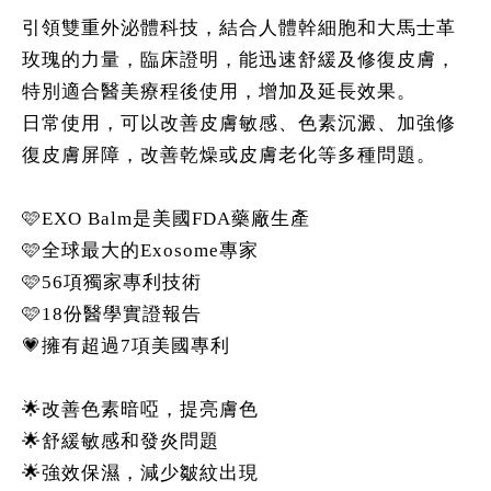
引領雙重外泌體科技，結合人體幹細胞和大馬士革
玫瑰的力量，臨床證明，能迅速舒緩及修復皮膚，
特別適合醫美療程後使用，增加及延長效果。
日常使用，可以改善皮膚敏感、色素沉澱、加強修
復皮膚屏障，改善乾燥或皮膚老化等多種問題。
🩷EXO Balm是美國FDA藥廠生產
🩷全球最大的Exosome專家
🩷56項獨家專利技術
🩷18份醫學實證報告
💗擁有超過7項美國專利
🌟改善色素暗啞，提亮膚色
🌟舒緩敏感和發炎問題
🌟強效保濕，減少皺紋出現