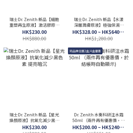
瑞士Dr. Zenith 新品【細胞
瑞士Dr. Zenith 新品【水漾
重塑再生原液】激活膠原蛋
深層潤膚原液】極強保濕｜
白｜從根源改善膚質
緊緻抗皺 30ml
HK$230.00
HK$328.00 ~ HK$640.00
HK$880.00
HK$1,280.00
同品牌任選2盒/4盒優惠
瑞士Dr. Zenith 新品【星光
Dr. Zenith 水衡科研注水霜
煥顏原液】抗氧化減少黑色
50ml （兩件再有優惠價，於
素 提亮暗沉
結帳時自動顯示)
HK$230.00
HK$200.00 ~ HK$240.00