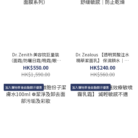
Dr. Zenith 美容院巨量裝
Dr. Zealous 【透明質酸注水
（面霜/防曬日霜/晚霜/眼霜/
精華潔面乳】 保濕鎖水｜舒
面膜系列）
緩敏感｜防止乾燥
HK$550.00
HK$240.00
HK$1,590.00
HK$560.00
加入購物車後自動顯示優惠
加入購物車後自動顯示優惠