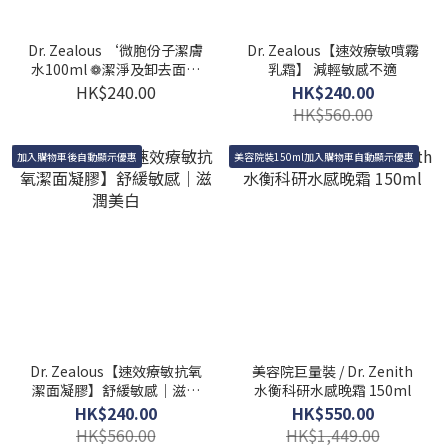
Dr. Zealous ‘微胞份子潔膚
Dr. Zealous【速效療敏噴霧
水100ml ❁潔淨及卸去面部
乳霜】 減輕敏感不適
污垢及彩妝
HK$240.00
HK$240.00
HK$560.00
加入購物車後自動顯示優惠
美容院裝150ml加入購物車自動顯示優惠
Dr. Zealous【速效療敏抗氧
美容院巨量裝 / Dr. Zenith
潔面凝膠】舒緩敏感｜滋潤
水衡科研水感晚霜 150ml
美白
HK$240.00
HK$550.00
HK$560.00
HK$1,449.00