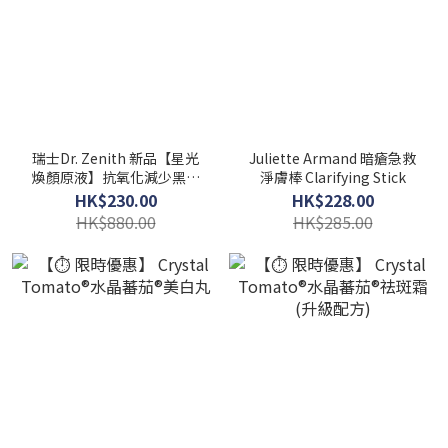
瑞士Dr. Zenith 新品【星光
Juliette Armand 暗瘡急救
煥顏原液】抗氧化減少黑色
淨膚棒 Clarifying Stick
素 提亮暗沉
HK$230.00
HK$228.00
HK$880.00
HK$285.00