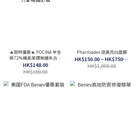
🔥限時優惠🔥 POCINA 🤎全
Pharmadex 退黃亮白面膜
新72%機能黑鑽無糖朱古力
HK$150.00 ~ HK$750.00
🍫補鐵必備
HK$148.00
HK$1,000.00
HK$168.00