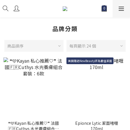
品牌分類
商品排序
每頁顯示 24 個
美國雜誌NewBeauty評為最佳潔面
❝🩵Kayan 私心推薦🤍❞ 法國
Epionce Lytic 潔面啫喱
🇫🇷Cuthys 水光養膚組合套
170ml