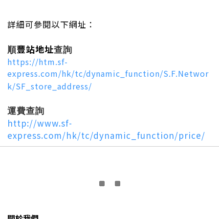
詳細可參閱以下網址：
豐站地址
順
查詢
https://htm.sf-
express.com/hk/tc/dynamic_function/S.F.Networ
k/SF_store_address/
運費查詢
http://www.sf-
express.com/hk/tc/dynamic_function/price/
關於我們