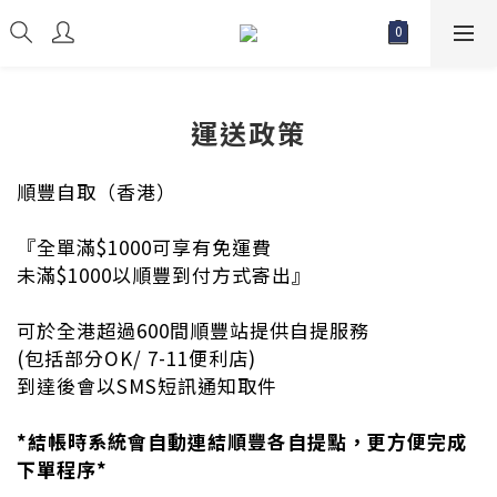
運送政策
順豐自取（香港）
『全單滿
$1000
可享有免運費
未滿
$1000
以順豐到付方式寄出』
可於全港超過
600
間順豐站提供自提服務
(
包括部分
OK/ 7-11
便利店
)
到達後會以
SMS
短訊通知取件
*結帳時系統會自動連結順豐各
自提點，
更方便完成
下單程序*