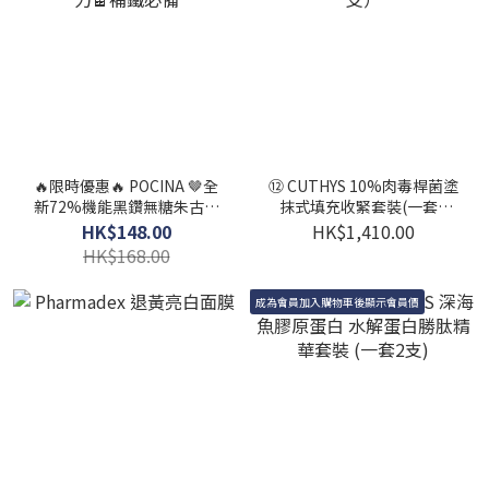
🔥限時優惠🔥 POCINA 🤎全
⑫ CUTHYS 10%肉毒桿菌塗
新72%機能黑鑽無糖朱古力
抹式填充收緊套裝(一套2
🍫補鐵必備
支）
HK$148.00
HK$1,410.00
HK$168.00
成為會員加入購物車後顯示會員價