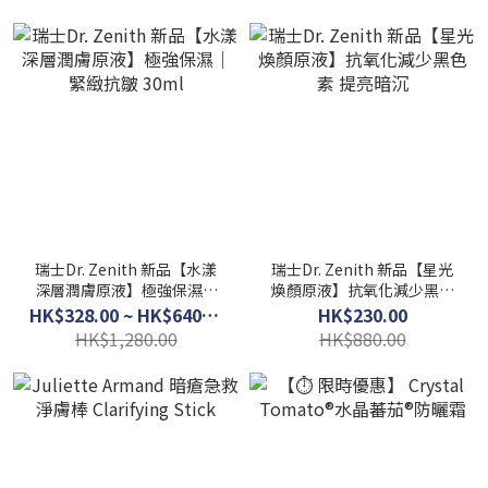
瑞士Dr. Zenith 新品【水漾
瑞士Dr. Zenith 新品【星光
深層潤膚原液】極強保濕｜
煥顏原液】抗氧化減少黑色
緊緻抗皺 30ml
素 提亮暗沉
HK$328.00 ~ HK$640.00
HK$230.00
HK$1,280.00
HK$880.00