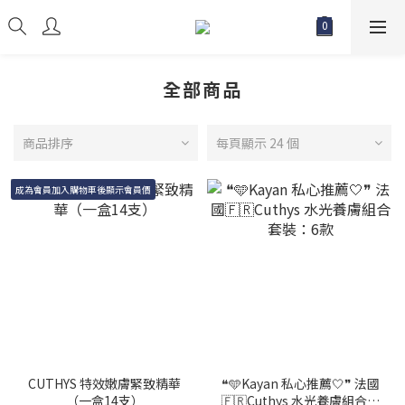
全部商品
商品排序
每頁顯示 24 個
成為會員加入購物車後顯示會員價
CUTHYS 特效嫩膚緊致精華
❝🩵Kayan 私心推薦🤍❞ 法國
（一盒14支）
🇫🇷Cuthys 水光養膚組合套