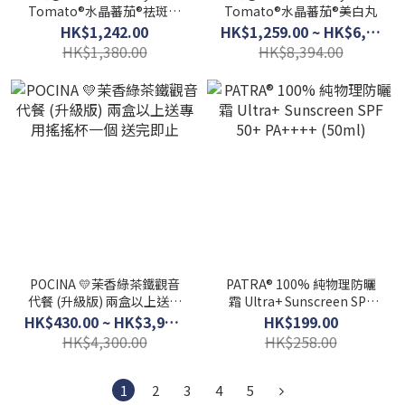
Tomato®水晶蕃茄®祛斑霜
Tomato®水晶蕃茄®美白丸
(升級配方)
HK$1,242.00
HK$1,259.00 ~ HK$6,714.00
HK$1,380.00
HK$8,394.00
POCINA 💛茉香綠茶鐵觀音
PATRA® 100% 純物理防曬
代餐 (升級版) 兩盒以上送專
霜 Ultra+ Sunscreen SPF
用搖搖杯一個 送完即止
50+ PA++++ (50ml)
HK$430.00 ~ HK$3,900.00
HK$199.00
HK$4,300.00
HK$258.00
1
2
3
4
5