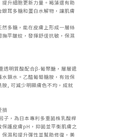
，提升細胞更新力量。褐藻還有助
合銀耳多糖和蛋白水解物，讓肌膚
天然多糖，能在皮膚上形成一層絲
間撫平皺紋，發揮舒缓抗敏，保濕
重透明質酸配合β-葡聚醣，層層遞
補水鎖水。乙醯葡萄糖胺，有效保
胺, 可減少明顯膚色不均，成就
受損
®修護因子，為日本專利多重菌株乳酸桿
效保護皮膚pH，抑菌並平衡肌膚之
，保濕和提升彈性並幫助修復，美