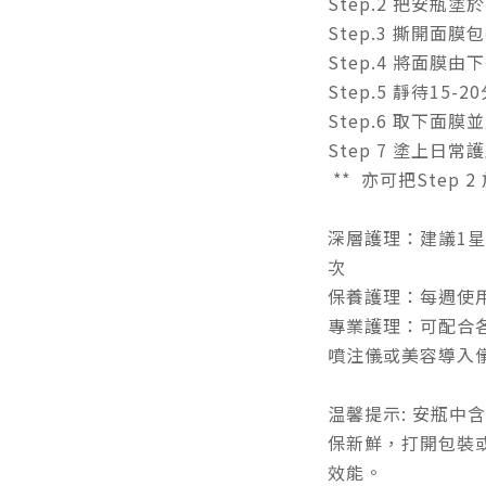
Step.2 把安瓶
Step.3 撕開面
Step.4 將面膜
Step.5 靜待15-2
Step.6 取下面
Step 7 塗上日常
** 亦可把Step 2
深層護理：建議1星
次
保養護理：每週使
專業護理：可配合
噴注儀或美容導入
温馨提示: 安瓶中
保新鮮，打開包裝
效能。