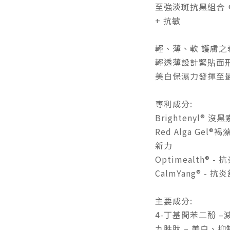
至強淡斑抗黑組合 
+ 抗敏
輕、薄、軟 護膚之
輕透薄設計緊貼面
美白保濕力發揮至
專利成分:
Brightenyl® 
Red Alga Ge
新力
Optimealth®
CalmYang® - 抗
主要成分:
4-丁基間苯二酚 
九胜肽 – 美白、