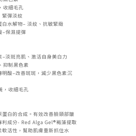
肌，收細毛孔
- 緊彈淡紋
白水解物– 淡紋、抗敏緊緻
酸–保濕提彈
 沒黑素–淡斑亮肌、激活自身美白力
亮、抑制黑色素
傳明酸–改善斑斑，減少黑色素沉
沉黃，收細毛孔
原蛋白的合成。有效改善臉頸部皺
分- Red Alga Gel®褐藻提取
柔軟活性，幫助肌膚重新抓住水