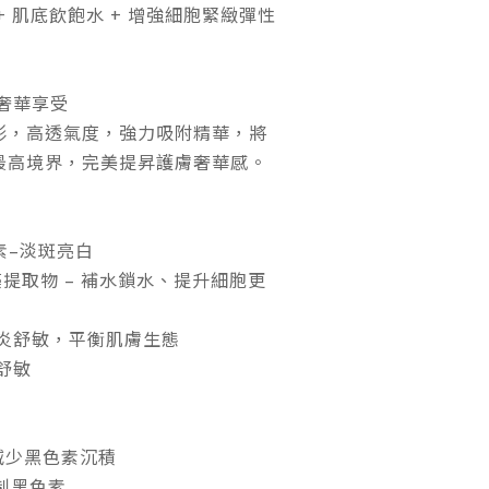
+ 肌底飲飽水 + 增強細胞緊緻彈性
奢華享受
形，高透氣度，強力吸附精華，將
最高境界，完美提昇護膚奢華感。
沒黑素–淡斑亮白
l®褐藻提取物 – 補水鎖水、提升細胞更
 - 抗炎舒敏，平衡肌膚生態
炎舒敏
–減少黑色素沉積
抑制黑色素