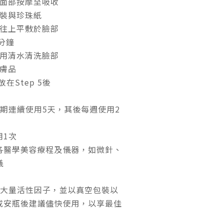
塗於面部按摩至吸收
膜包裝與珍珠紙
由下往上平敷於臉部
0分鐘
膜並用清水清洗臉部
護膚品
 放在Step 5後
期連續使用5天，其後每週使用2
用1次
各醫學美容療程及儀器，如微針、
儀
含大量活性因子，並以真空包裝以
或安瓶後建議儘快使用，以享最佳