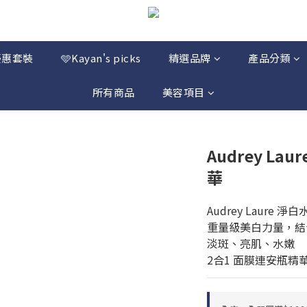
優惠套裝
🩵Kayan's picks
精選品牌
產品分類
所有商品
美容項目
Audrey L
華
Audrey Laure
重量級美白力量，結
淡斑、亮肌、水嫩
2合1 面膜連安瓶精