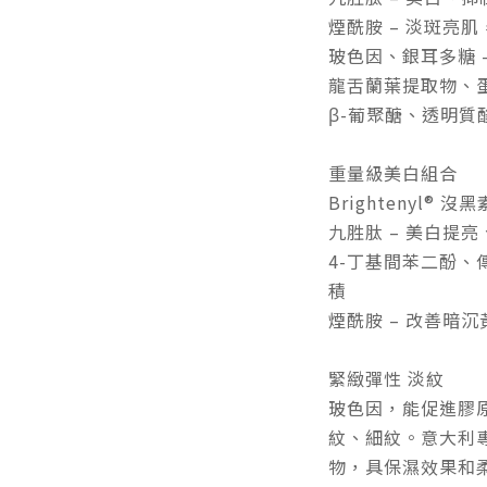
煙酰胺 – 淡斑亮
玻色因、銀耳多糖 
龍舌蘭葉提取物、蛋
β-葡聚醣、透明質
重量級美白組合
Brightenyl®
九胜肽 – 美白提
4-丁基間苯二酚、
積
煙酰胺 – 改善暗
緊緻彈性 淡紋
玻色因，能促進膠
紋、細紋。意大利專利成
物，具保濕效果和