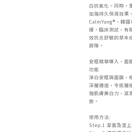
白抗氧化。同時，
加強持久保濕效果
CalmYang®
緩，臨床測試，有
效抗炎舒敏的草本
屏障。
安瓶精華導入，面膜
功能
淨白安瓶與面膜，
深層通道，令底層
強肌膚美白力，滋
旅。
使用方法:
Step.1 潔面及塗