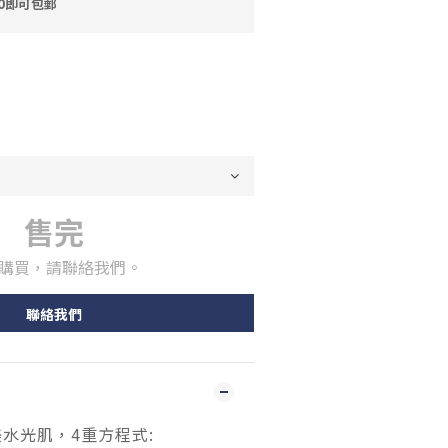
0即可包郵
售完
購買，請聯絡我們。
聯絡我們
 完美水光肌，4重方程式: