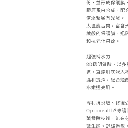
份，並形成保護膜
膠原蛋白合成，配
倍添緊緻有光澤。
太匱龍舌蘭，富含
絨般的保護膜，迅
和抗老化果效。
超強補水力
8D透明質酸，以多
進，直達肌底深入
濕和提彈，配合煙酰
水嫩透亮肌。
專利抗炎敏、修復
Optimealth
菌發酵技術，能有
微生態。舒緩過敏