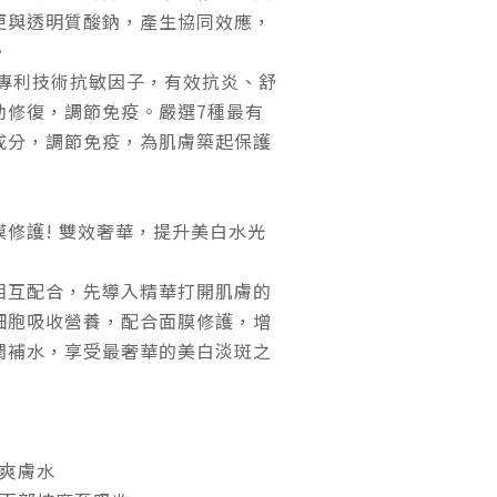
更與透明質酸鈉，產生協同效應，
。
，韓國專利技術抗敏因子，有效抗炎、舒
助修復，調節免疫。嚴選7種最有
成分，調節免疫，為肌膚築起保護
修護! 雙效奢華，提升美白水光
相互配合，先導入精華打開肌膚的
細胞吸收營養，配合面膜修護，增
潤補水，享受最奢華的美白淡斑之
上爽膚水