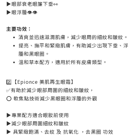
▶眼部衰老眼簾下垂👀
▶眼浮腫👁👁
主要功效：
清爽並迅速滋潤肌膚，減少眼周的細紋和皺紋。
提亮、撫平和緊緻肌膚，有助減少出現下垂、浮
腫和黑眼圈。
溫和草本配方，適用於所有皮膚類型。
2️⃣【Epionce 美肌再生眼霜】
✅有助於減少眼部周圍的細紋和皺紋，
⭕️ 軟焦點技術減少黑眼圈和浮腫的外觀
▶專業配方適合眼妝前使用
▶減少眼部周圍細紋和皺紋
▶ 具緊緻飽滿、去紋 及 抗氧化 ，去黑圈 功效