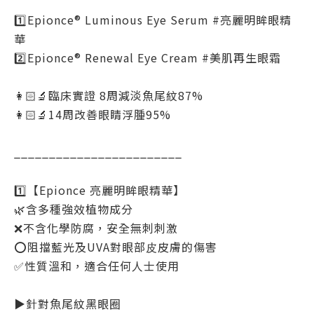
1️⃣Epionce® Luminous Eye Serum #亮麗明眸眼精
華
2️⃣Epionce® Renewal Eye Cream #美肌再生眼霜
👩🏻‍🔬臨床實證 8周減淡魚尾紋87%
👩🏻‍🔬14周改善眼睛浮腫95%
________________________
1️⃣【Epionce 亮麗明眸眼精華】
🌿含多種強效植物成分
❌不含化學防腐，安全無刺刺激
⭕️阻擋藍光及UVA對眼部⽪皮膚的傷害
✅性質溫和，適合任何人士使⽤
▶針對魚尾紋黑眼圈