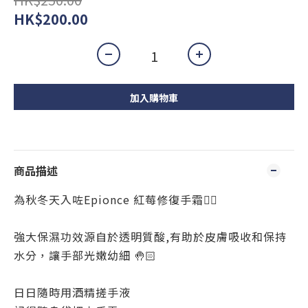
HK$200.00
加入購物車
商品描述
為秋冬天入咗Epionce 紅莓修復手霜✋🏻
強大保濕功效源自於透明質酸,有助於皮膚吸收和保持
水分，讓手部光嫩幼細 🤚🏻
日日隨時用酒精搓手液