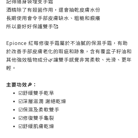
記得隨身袋埋支手霜
酒精除了有殺菌作用，還會抽乾皮膚水份
長期使用會令手部皮膚缺水、粗糙和痕癢
所以要好好保護雙手🥰
Epionce 紅莓修復手霜屬於不油膩的保濕手霜，有助
於改善手部皮膚老化的瑕疵和跡象，含有覆盆子籽油和
其他強效植物成分🌿讓雙手感覺非常柔軟、光滑、更年
輕。
主要功效🔎：
☑️舒緩雙手乾旱
☑️深層滋潤 謝絕乾燥
☑️保濕及柔軟雙手
☑️修復雙手龜裂
☑️舒緩肌膚乾燥