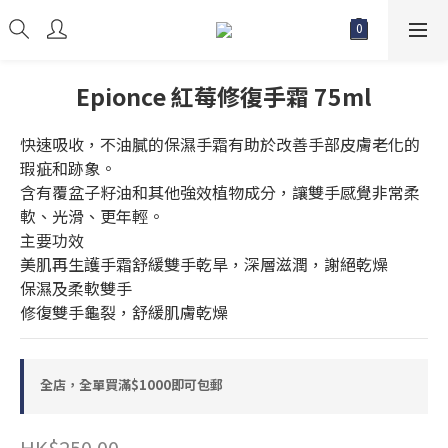
Epionce 紅莓修復手霜 75ml
快速吸收，不油膩的保濕手霜有助於改善手部皮膚老化的
瑕疵和跡象。 
含有覆盆子籽油和其他強效植物成分，讓雙手感覺非常柔
軟、光滑、更年輕。
主要功效
美肌再生護手霜舒緩雙手乾旱，深層滋潤，謝絕乾燥
保濕及柔軟雙手
修復雙手龜裂，舒緩肌膚乾燥
全店，全單買滿$1000即可包郵
HK$250.00