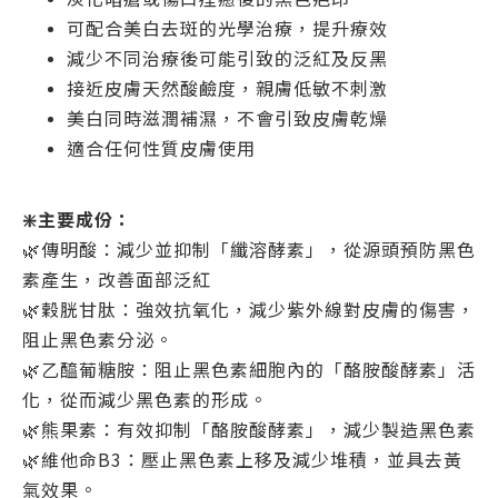
可配合美白去斑的光學治療，提升療效
減少不同治療後可能引致的泛紅及反黑
接近皮膚天然酸鹼度，親膚低敏不刺激
美白同時滋潤補濕，不會引致皮膚乾燥
適合任何性質皮膚使用
❇️主要成份：
🌿傳明酸：減少並抑制「纖溶酵素」，從源頭預防黑色
素產生，改善面部泛紅
🌿穀胱甘肽：強效抗氧化，減少紫外線對皮膚的傷害，
阻止黑色素分泌。
🌿乙醯葡糖胺：阻止黑色素細胞內的「酪胺酸酵素」活
化，從而減少黑色素的形成。
🌿熊果素：有效抑制「酪胺酸酵素」，減少製造黑色素
🌿維他命B3：壓止黑色素上移及減少堆積，並具去黃
氣效果。