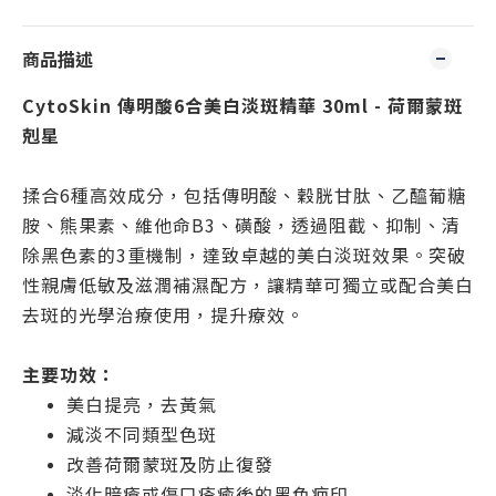
商品描述
CytoSkin 傳明酸6合美白淡斑精華 30ml - 荷爾蒙斑
剋星
揉合6種高效成分，包括傳明酸、穀胱甘肽、乙醯葡糖
胺、熊果素、維他命B3、磺酸，透過阻截、抑制、清
除黑色素的3重機制，達致卓越的美白淡斑效果。突破
性親膚低敏及滋潤補濕配方，讓精華可獨立或配合美白
去斑的光學治療使用，提升療效。
主要功效：
美白提亮，去黃氣
減淡不同類型色斑
改善荷爾蒙斑及防止復發
淡化暗瘡或傷口痊癒後的黑色疤印