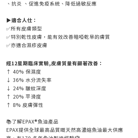
、抗炎 、促進免疫系統、降低過敏反應
▶️適合人仕：
✅所有皮膚類型
✅特別乾性皮膚，能有效改善暗啞乾旱的膚質
✅亦適合濕疹皮膚
經12星期臨床實驗,皮膚質量有顯著改善：
↑ 40% 保濕度​
↓ 36% 水分流失率 ​
↓ 24% 皺紋深度​
↑ 20% 平滑度​
↑ 8% 皮膚彈性​
📚了解EPAX®️魚油產品
EPAX提供全球最高品質嘅天然高濃縮魚油最大供應