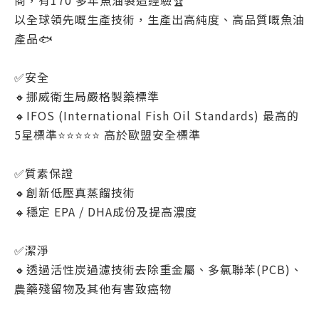
商，有170 多年魚油製造經驗🏆
以全球領先嘅生產技術，生產出高純度、高品質嘅魚油
產品🐟
✅安全
🔸挪威衛生局嚴格製藥標準
🔸IFOS (International Fish Oil Standards) 最高的
5星標準⭐️⭐️⭐️⭐️⭐️ 高於歐盟安全標準
✅質素保證
🔸創新低壓真蒸餾技術
🔸穩定 EPA / DHA成份及提高濃度
✅潔淨
🔸透過活性炭過濾技術去除重金屬、多氯聯苯(PCB)、
農藥殘留物及其他有害致癌物