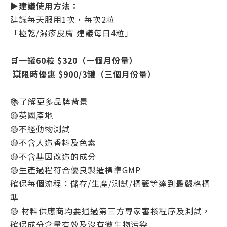
▶️建議使用方法：
建議每天服用1次，每次2粒
「極乾/濕疹皮膚 建議每日4粒」
🛒一罐60粒 $320（一個月份量）
💥限時優惠 $900/3罐（三個月份量）
📚了解更多品牌背景
🟡英國產地
🟡不經動物測試
🟡不含人造香料及色素
🟡不含基因改造的成分
🟡生產過程符合優良製造標準GMP
確保每個流程：儲存/生產/測試/標籤等達到最嚴格標
準
🟡 材料供應商均要通過第三方專家審核程序及測試，
確保成分含量有效及沒有微生物污染