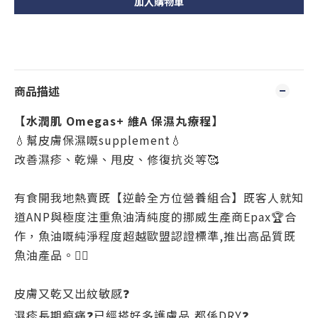
加入購物車
商品描述
【水潤肌 Omegas+ 維A 保濕丸療程】
💧幫皮膚保濕嘅supplement💧
改善濕疹、乾燥、甩皮、修復抗炎等🥰
有食開我地熱賣既【逆齡全方位營養組合】既客人就知
道ANP與極度注重魚油清純度的挪威生產商Epax🏆合
作，魚油嘅純淨程度超越歐盟認證標準,推出高品質既
魚油產品。👍🏼
皮膚又乾又出紋敏感❓
濕疹長期痕痛❓已經搽好多護膚品,都係DRY❓