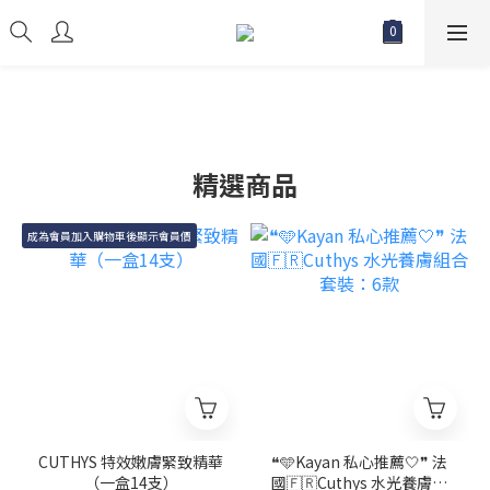
精選商品
成為會員加入購物車後顯示會員價
CUTHYS 特效嫩膚緊致精華
❝🩵Kayan 私心推薦🤍❞ 法
（一盒14支）
國🇫🇷Cuthys 水光養膚組