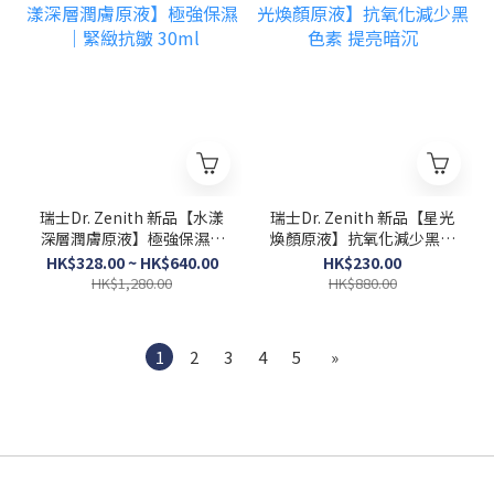
瑞士Dr. Zenith 新品【水漾
瑞士Dr. Zenith 新品【星光
深層潤膚原液】極強保濕｜
煥顏原液】抗氧化減少黑色
緊緻抗皺 30ml
素 提亮暗沉
HK$328.00 ~ HK$640.00
HK$230.00
HK$1,280.00
HK$880.00
1
2
3
4
5
»