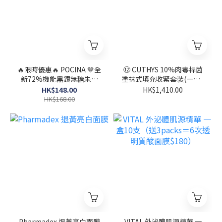
🔥限時優惠🔥 POCINA 🤎全
⑫ CUTHYS 10%肉毒桿菌
新72%機能黑鑽無糖朱古
塗抹式填充收緊套裝(一套2
力🍫補鐵必備
支）
HK$148.00
HK$1,410.00
HK$168.00
Pharmadex 退黃亮白面膜
VITAL 外泌體肌源精華 一