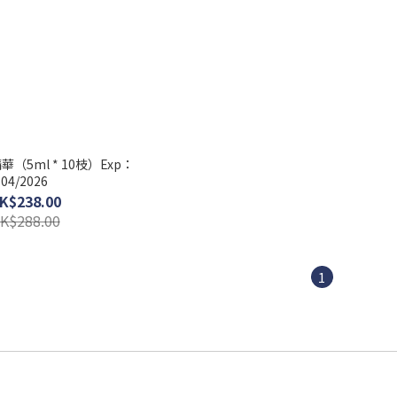
（5ml * 10枝）Exp：
04/2026
K$238.00
K$288.00
1