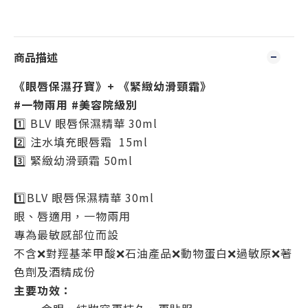
商品描述
《眼唇保濕孖寶》+ 《緊緻幼滑頸霜》
#一物兩用 #美容院級別
1️⃣ BLV 眼唇保濕精華 30ml
2️⃣ 注水填充眼唇霜 15ml
3️⃣ 緊緻幼滑頸霜 50ml
1️⃣BLV 眼唇保濕精華 30ml
眼、唇適用，一物兩用
專為最敏感部位而設
不含❌對羥基苯甲酸❌石油產品❌動物蛋白❌過敏原❌著
色劑及酒精成份
主要功效：