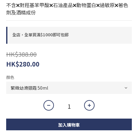
不含❌對羥基苯甲酸❌石油產品❌動物蛋白❌過敏原❌著色
劑及酒精成份
全店，全單買滿$1000即可包郵
HK$388.00
HK$280.00
顏色
加入購物車