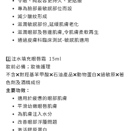
令眼、純妝容更持久、更貼服
專為臉部最敏感部位而設
減少皺紋形成
滋潤敏感部份,延緩肌膚老化
滋潤眼部及唇邊肌膚,令肌膚柔軟再生
通過皮膚科臨床測試-敏感肌適用
2️⃣注水填充眼唇霜 15ml
妝前必備；妝後護理
不含❌對羥基苯甲酸❌石油產品❌動物蛋白❌過敏原❌著
色劑及酒精成份
主要功效：
適用於疲憊的眼部肌膚
平滑幼嫩眼唇肌膚
為肌膚注入水分
改善眼部浮腫問題
激活膠原蛋白