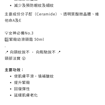
減少及預防眼紋及細紋
主要成份分子酊（Ceramide）、透明質酸微晶體、維
他命A及E
💡女神必備No.3
3️⃣緊緻幼滑頸霜 50ml
.
📍 向頸紋說不 · 向鬆馳說不 📍
頸部法寶 😮
主要功效：
使肌膚平滑，填補皺紋
提升緊緻
回復彈性
延緩肌膚老化