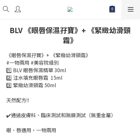
BLV 《眼唇保濕孖寶》+ 《緊緻幼滑頸
霜》
《眼唇保濕孖寶》+ 《緊緻幼滑頸霜》
#一物兩用 #美容院級別 
1️⃣ BLV 眼唇保濕精華 30ml
2️⃣ 注水填充眼唇霜  15ml
3️⃣ 緊緻幼滑頸霜 50ml
天然配方‼️
✔️通過皮膚科、臨床測試和無鎳測試（無重金屬）
眼、唇適用，一物兩用