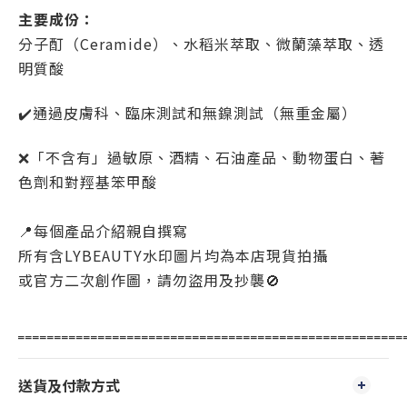
主要成份：
分子酊（Ceramide）、水稻米萃取、微蘭藻萃取、透
明質酸
✔️通過皮膚科、臨床測試和無鎳測試（無重金屬）
❌「不含有」過敏原、酒精、石油產品、動物蛋白、著
色劑和對羥基笨甲酸
📍每個產品介紹親自撰寫
所有含LYBEAUTY水印圖片均為本店現貨拍攝
或官方二次創作圖，請勿盜用及抄襲🚫
‗‗‗‗‗‗‗‗‗‗‗‗‗‗‗‗‗‗‗‗‗‗‗‗‗‗‗‗‗‗‗‗‗‗‗‗‗‗‗‗‗‗‗‗‗‗‗‗‗‗‗‗‗
送貨及付款方式