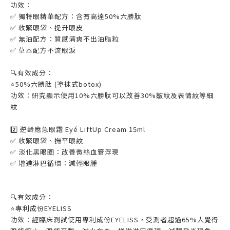
功效：
✅ 獨特眼精華配方：含有高達50%六勝肽
✅ 收緊眼袋、提升眼皮
✅ 無油配方：質感清爽不出油脂粒
✅ 草本配方不流眼淚
🔍有效成分：
⭐️50%六勝肽 (塗抹式botox)
功效：研究顯示使用10%六勝肽可以改善30%皺紋及表情紋等細
紋
2️⃣ 逆齡應急眼霜 Eyé LiftUp Cream 15ml
✅ 收緊眼袋、撫平眼紋
✅ 淡化黑眼圈：改善微絲血管浮現
✅ 增進淋巴循環：減輕眼腫
🔍有效成分：
⭐️專利成份EYELISS
功效：經臨床測試使用專利成份EYELISS，受測者超過65%人覺得