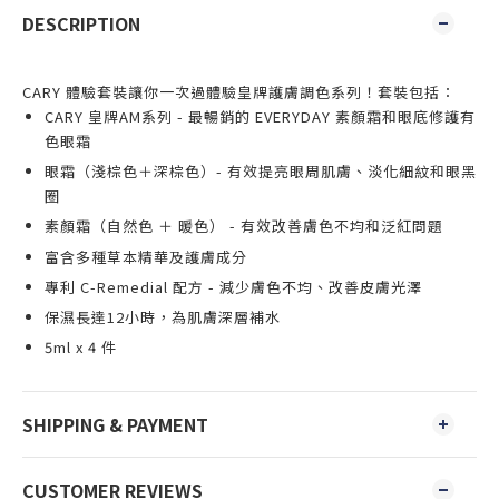
DESCRIPTION
CARY 體驗套裝讓你一次過體驗皇牌護膚調色系列！套裝
包括：
CARY 皇牌AM系列 - 最暢銷的
EVERYDAY 素顏霜
和
眼底修護有
色眼霜
眼霜（淺棕色＋深棕色）- 有效提亮眼周肌膚、淡化細紋和眼黑
圈
素顏霜（自然色 ＋ 暖色） - 有效改善膚色不均和泛紅問題
富含多種草本精華及護膚成分
專利 C-Remedial 配方 - 減少膚色不均、改善皮膚光澤
保濕長達12小時，為肌膚深層補水
5ml x 4 件
SHIPPING & PAYMENT
CUSTOMER REVIEWS