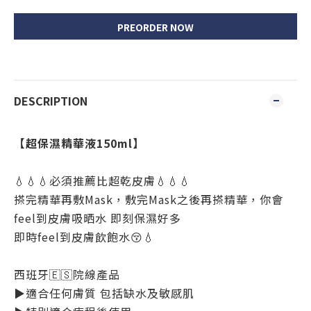
PREORDER NOW
DESCRIPTION
【
超保濕精華液150ml
】
💧💧💧
必須推薦比超乾皮膚
💧💧💧
搽完精華再敷
Mask
，敷完
Mask
之後再搽精華，你會
feel
到皮膚吸晒水
即刻保濕好多
即時
feel
到皮膚飲飽水
😚💧
西班牙
🇪🇸
院線產品
▶️
適合任何膚質
包括缺水及敏感肌