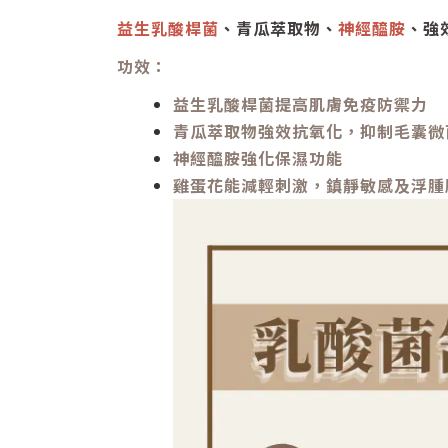
益生乳酸桿菌
、青瓜萃取物、
神經醯胺
、強
功效：
益生乳酸桿菌提高肌膚免疫防禦力
青瓜萃取物強效抗氧化，抑制毛囊微
神經醯胺強化保濕功能
雞蛋花能減輕刺激，鎮靜敏感及浮腫