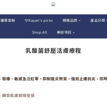
優惠套裝
🩵Kayan's picks
精選品牌
產品分類
Shop All
美容項目
乳酸菌舒壓活膚療程
、發癢、敏感及泛紅等。抑制致炎物質，強效止癢抗炎，同
、轉季肌膚屏障受損