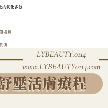
效抗氧化多肽
菌增長
肌膚