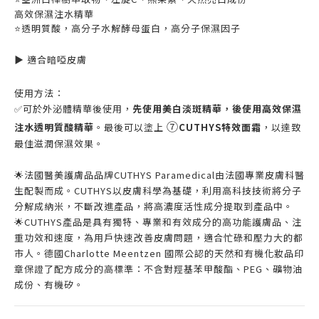
高效保濕注水精華
⭐️透明質酸，高分子水解酵母蛋白，高分子保濕因子
▶️
適合暗啞皮膚
使用方法：
✅可於外泌體精華後使用，
先使用美白淡斑精華，後使用高效保濕
⑦
注水透明質酸精華
。最後可以塗上
CUTHYS特效面霜
，以達致
最佳滋潤保濕效果。
🌟法國醫美護膚品品牌CUTHYS Paramedical由法國專業皮膚科醫
生配製而成。CUTHYS以皮膚科學為基礎，利用高科技技術將分子
分解成納米，不斷改進產品，將高濃度活性成分提取到產品中。
🌟CUTHYS產品是具有獨特、專業和有效成分的高功能護膚品
、
注
重功效和速度，為用戶快速改善皮膚問題，適合忙碌和壓力大的都
市人。
德國Charlotte Meentzen 國際公認的天然和有機化妝品印
章保證了配方成分的高標準：不含
對羥基苯甲酸酯、
PEG
、
礦物油
成份
、
有機矽
。