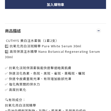
加入購物車
商品描述
CUTHYS 美白注水套裝（1套2支）
1️⃣ 抗氧化亮白淡斑精華 Pure White Serum 30ml
2️⃣ 高效保濕注水精華 Nano Botanical Regenerating Serum
30ml
✅
抗氧化淡斑保濕套裝能快速擊退暗黃肌膚
✅
快速淡化色素、色斑、黑斑、雀斑、黃褐斑、曬斑
✅
快速令皮膚重現光澤
、
有效增加臉部光澤
✅
強化角質間的保水力
✅
高度抗氧化
🔍有效成分：
抗氧化亮白淡斑精華
⭐️
亞洲白樺樹萃取物、左旋C、熊果素、天然亮白成份