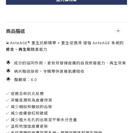
商品描述
💫
AnteAGE® 重生抗齡精華 + 重生促進液
增強 AnteAGE 系統的
癒合、再生和抗炎
能力
🌟
成分的協同作用，
更有效發揮
皮膚的自我修復能力、
再生效果
🌟
納米翰送技術，令精華快速被肌膚吸收
🌟
酸鹼度：6.0
✅
促癒合和抗炎反應
✅
深層滋潤和為皮膚保濕
✅
減少細紋和皺紋的出現
✅
減少皮膚發紅和敏感
✅
減少粗大毛孔的出現並平衡水分含量
✅
溫和地增加皮膚更新
✅
支持健康的皮膚防禦系統、屏障完整性和微生物組