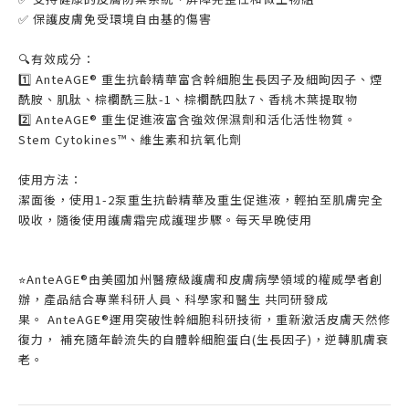
✅
保護皮膚免受環境自由基的傷害
🔍有效成分：
1️⃣ AnteAGE® 重生抗齡精華富含
幹細胞生長因子及細昫因子、煙
酰胺、肌肽、棕櫚酰三肽-1、棕櫚酰四肽7、香桃木葉提取物
2️⃣ AnteAGE® 重生促進液富含強效保濕劑和活化活性物質。
Stem Cytokines™、維生素和抗氧化劑
使用方法：
潔面後，
使用1-2泵重生抗齡精華及重生促進液
，
輕拍至肌膚完全
吸收，隨後使用護膚霜完成護理步驟。
每天早晚使用
AnteAGE®由美國加州醫療級護膚和皮膚病學領域的權威學者創
⭐️
辦，產品結合專業科研人員、科學家和醫生 共同研發成
果
。
AnteAGE®運用突破性幹細胞科研技術，重新激活皮膚天然修
復力， 補充隨年齡流失的自體幹細胞蛋白(生長因子)，逆轉肌膚衰
老。