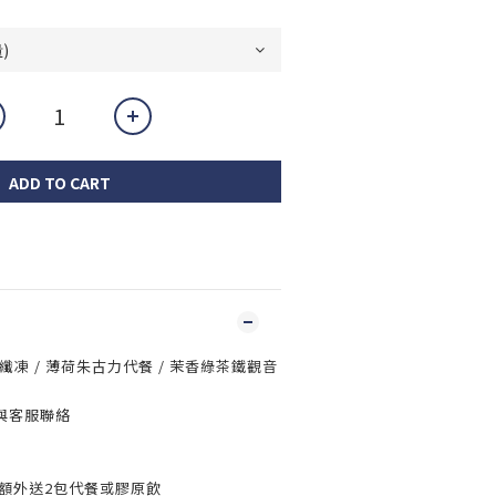
ADD TO CART
夜纖凍 / 薄荷朱古力代餐 / 茉香綠茶鐵觀音
買
與客服聯絡
10) 額外送2包代餐或膠原飲