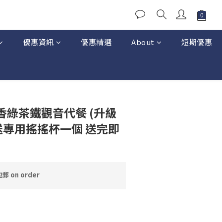
優惠資訊
優惠精選
About
短期優惠
茉香綠茶鐵觀音代餐 (升級
送專用搖搖杯一個 送完即
 on order