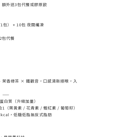
390) 額外送3包代餐或膠原飲
1包） + 10包 夜間纖凍
送2包代餐
— 茉香綠茶 × 鐵觀音，口感清新順喉，入
】——
 大豆蛋白質（升級加量）
1（葉黃素 / 花青素 / 蝦紅素 / 葡萄籽）
05 kcal，低糖低脂無反式脂肪