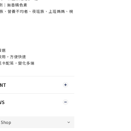
腐劑｜無香精色素
身族、營養不均者、夜班族、上班媽媽、視
首選
飲用，方便快速
低卡配菜，變化多端
ENT
WS