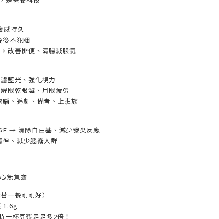
餐，是營養科技
飽腹感持久
餐後不犯睏
維 → 改善排便、清腸減脹氣
 → 濾藍光、強化視力
→ 緩解眼乾眼澀、用眼疲勞
電腦、追劇、備考、上班族
維他命E → 清除自由基、減少發炎反應
精神、減少腦霧人群
安心無負擔
l（代替一餐剛剛好）
1.6g
你平時一杯豆漿足足多2倍！