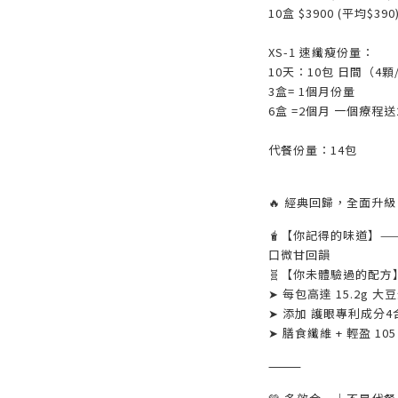
10盒 $3900 (平均$
XS-1 速纖瘦
份量：
10天：10包 日間（4顆/
3盒= 1個月份量
6盒 =2個月 一個療程
代餐份量：14包
🔥 經典回歸，全面升級
🧋【你記得的味道】—
口微甘回韻
🧬【你未體驗過的配方
➤ 每包高達 15.2g
➤ 添加 護眼專利成分4合
➤ 膳食纖維 + 輕盈 1
⸻