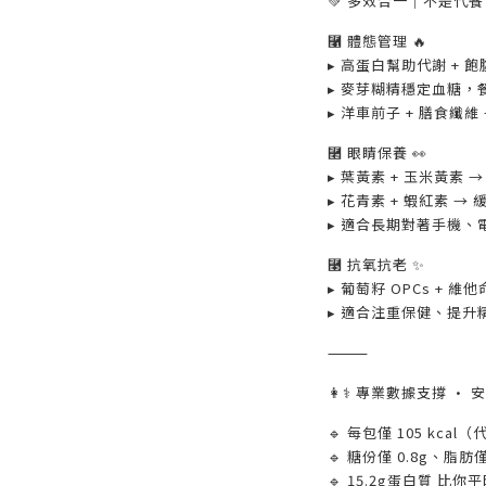
💚 多效合一｜不是代
⿡ 體態管理 🔥
▸ 高蛋白幫助代謝 + 
▸ 麥芽糊精穩定血糖，
▸ 洋車前子 + 膳食纖
⿢ 眼睛保養 👀
▸ 葉黃素 + 玉米黃素
▸ 花青素 + 蝦紅素 
▸ 適合長期對著手機、
⿣ 抗氧抗老 ✨
▸ 葡萄籽 OPCs + 
▸ 適合注重保健、提升
⸻
👩⚕ 專業數據支撐 · 
🔹 每包僅 105 kca
🔹 糖份僅 0.8g、脂肪僅 
🔹 15.2g蛋白質 比