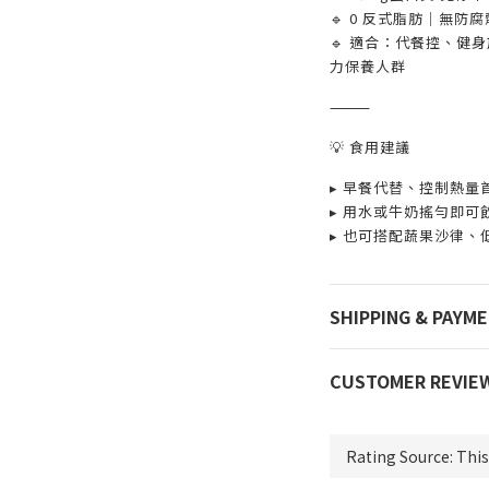
🔹 0 反式脂肪｜無防
🔹 適合：代餐控、健
力保養人群
⸻
💡 食用建議
▸ 早餐代替、控制熱量
▸ 用水或牛奶搖勻即可
▸ 也可搭配蔬果沙律、
SHIPPING & PAYM
CUSTOMER REVIE