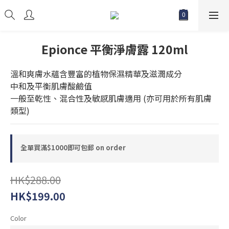
Epionce 平衡淨膚露 120ml
溫和爽膚水蘊含豐富的植物保濕精華及滋潤成分
中和及平衡肌膚酸鹼值
一般至乾性、混合性及敏感肌膚適用 (亦可用於所有肌膚
類型)
全單買滿$1000即可包郵 on order
HK$288.00
HK$199.00
Color