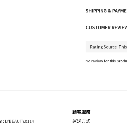
SHIPPING & PAYM
CUSTOMER REVIE
No review for this produ
們
顧客服務
運送方式
m :
LYBEAUTY.0114