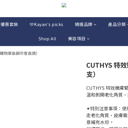
優惠套裝
🩵Kayan's picks
精選品牌
產品分類
Shop All
美容項目
入購物車後顯示會員價）
CUTHYS 
支）
CUTHYS 特效嫩
溫和剝開老化角質，
✦特別注意事項：使用CE
走老化角質，皮膚需
意補充水份。