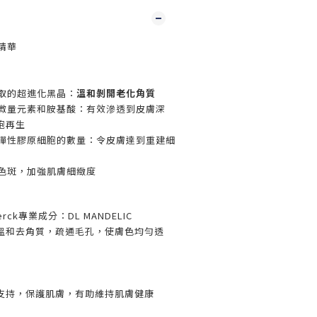
致精華
取的超進化黑晶：
溫和剝開老化角質
、微量元素和胺基酸：有效滲透到皮膚深
胞再生
彈性膠原細胞的數量：令皮膚達到重建細
色斑，
加強肌膚細緻度
rck
專業成分：DL MANDELIC
溫和去角質，疏通毛孔，使膚色均勻透
支持，保護肌膚，有助維持肌膚健康