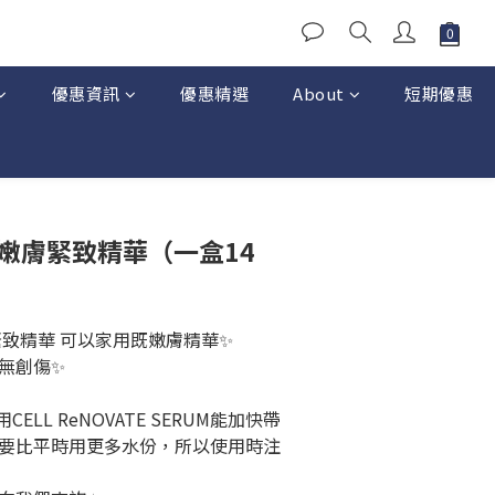
優惠資訊
優惠精選
About
短期優惠
特效嫩膚緊致精華（一盒14
膚緊致精華 可以家用既嫩膚精華✨
無創傷✨
LL ReNOVATE SERUM能加快帶
要比平時用更多水份，所以使用時注