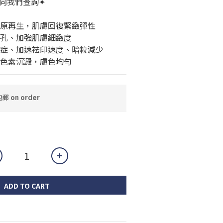
向我們查詢✦
膠原再生，肌膚回復緊緻彈性
毛孔、加強肌膚細緻度
炎症、加速祛印速度、暗粒減少
黑色素沉澱，膚色均勻
 on order
ADD TO CART