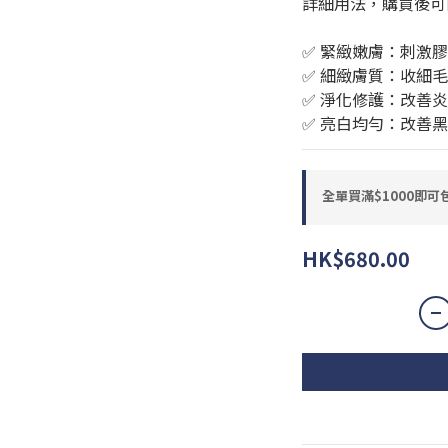
詳細用法，購買後可
✅ 緊緻嫩膚：刺激
✅ 細緻膚質：收細
✅ 淨化修護：改善
✅ 亮白均勻：改善
全單買滿$1000即可包郵
HK$680.00