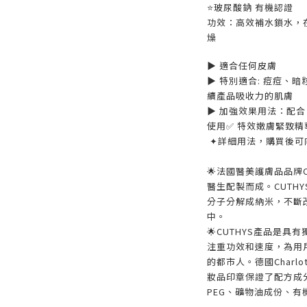
⭐️
玻尿酸鈉 有機認證
功效：高效補水鎖水，
燥
▶️ 適合任何皮膚
▶️
特別
適合:
痘痘、暗
續產品吸收力的肌膚
▶️
加強效果用法：配合 
使用✅ 特效嫩膚緊致精
✦詳細用法，購買後可
🌟法國醫美護膚品品牌CU
醫生配製而成。CUTH
分子分解成納米，不斷
中。
🌟CUTHYS產品是
注重功效和速度，為用
的都市人。
德國Charl
妝品印章保證了配方成
PEG
、
礦物油成份
、
有