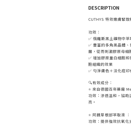
DESCRIPTION
CUTHYS 特效嫩膚緊
功效：
✅
俄羅斯黑土礦物中萃
✅ 豐富的多角黑晶體
層，從而刺激膠原母細
✅
增加膠原量白細胞和
胞組織的效果
✅
勻淨膚色＋淡化痘印
🔍有效成分：
⭐️ 來自德國
百年藥廠 Me
功效：
滲透溫和
，
協助
亮。
⭐️
阿魏草根部萃取液 ：
功效：提供強效抗氧化