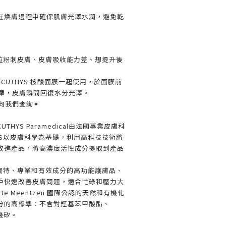
在煥膚過程中確保肌膚光澤水潤，避免乾
粒粉刺皮膚
、
皮膚吸收能力差、想提升後
CUTHYS 核酸面膜一起使用，於面膜前
華
，皮膚瞬間回復水分光澤。
向我們查詢✦
THYS Paramedical由法國專業皮膚科
YS以皮膚科學為基礎，利用高科技技術將
改進產品，將高濃度活性成分提取到產品
具有獨特、專業和有效成分的高功能護膚品
、
戶快速改善皮膚問題，適合忙碌和壓力大
otte Meentzen 國際公認的天然和有機化
分的高標準：不含
對羥基苯甲酸酯、
機矽
。