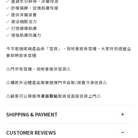
✅
重建水分屏障，深層保濕
✅
舒緩鎮靜，促進肌膚恢復
✅
提供深層滋養
✅
激活細胞活力
✅
打造健康肌膚
✅
增強肌膚防護力
今次呢個呢個產品係「雪貨」，我地會放係雪櫃，大家拎到返屋企
要即時放係雪櫃
⚠️門市有雪櫃，我哋會提供雪袋⚠️
⚠️購買外泌體產品需要選擇門市自取/順豐冷凍送貨⚠️
⚠️顧客可以揀選
冷凍自取點
取貨或直接送貨上門⚠️
SHIPPING & PAYMENT
CUSTOMER REVIEWS