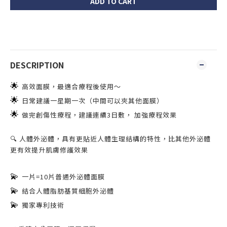
ADD TO CART
DESCRIPTION
🌟
高效面膜，最適合療程後使用～
🌟
日常建議一星期一次（中間可以夾其他面膜）
🌟
做完創傷性療程，建議連續3日敷， 加強療程效果
🔍
人體外泌體，具有更貼近人體生理結構的特性，比其他外泌體
更有效提升肌膚修護效果
💫
一片=10片普通外泌體面膜
💫
結合人體脂肪基質細胞外泌體
💫
獨家專利技術