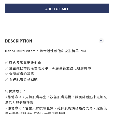
ADD TO CART
DESCRIPTION
Babor Multi Vitamin
綜合活性維他命安瓶精華
2ml
✅ 蘊含多種重要維他命
✅ 豐富維他命的活性成分中，深層滋養並強化肌膚屏障
✅ 全面護膚的基礎
✅ 促進肌膚柔軟細膩
🔍有效成分：
⭐️維他命 A：支持肌膚再生，改善肌膚結構，讓肌膚看起來更加充
滿活力與健康神采
⭐️維他命 C：富含天然抗氧化劑，確保肌膚煥發透亮光澤。定期使
用有助恢復肌膚的平衡、光滑與清新感