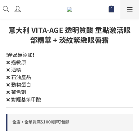
意大利 VITA-AGE 透明質酸 重點激活眼
部精華 + 淡紋緊緻眼唇霜
❗️產品無添加❗️
❌ 過敏原
❌ 酒精
❌ 石油產品
❌ 動物蛋白
❌ 著色劑
❌ 對羥基笨甲酸
全店，全單買滿$1000即可包郵