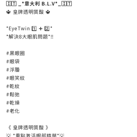
🇮🇹 _*意大利 B.L.V*_🇮🇹
🔱 皇牌透明質酸 🔱
*EyeTwin 1️⃣ ➕ 2️⃣*
*解決8大眼肌問題*‼️
#黑眼圈
#眼袋
#浮腫
#眼笑紋
#乾紋
#鬆弛
#乾燥
#老化
《 皇牌透明質酸 》
💡 *重點激活眼部精華*💡