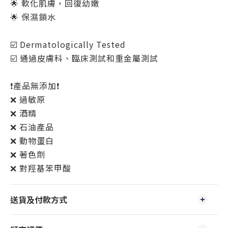
🌟 軟化肌膚，回復幼嫩
🌟 保濕鎖水
☑️ Dermatologically Tested
☑️ 通過皮膚科、臨床測試和重金屬測試
❗️產品無添加❗️
❌ 過敏原
❌ 酒精
❌ 石油產品
❌ 動物蛋白
❌ 著色劑
❌ 對羥基笨甲酸
送貨及付款方式