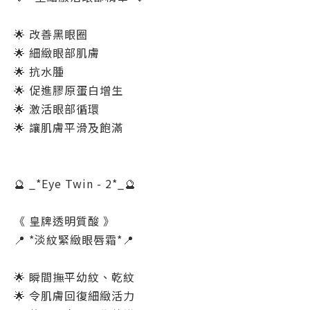
🌟 改善黑眼圈
🌟 細緻眼部肌膚
🌟 抗水腫
🌟 促進膠原蛋白增生
🌟 激活眼部循環
🌟 讓肌膚平滑及飽滿
🔮 _*Eye Twin - 2*_🔮
《 皇牌透明質酸 》
📍 *淡紋緊緻眼唇霜*📍
🌟 瞬間撫平幼紋、乾紋
🌟 令肌膚回復細緻活力