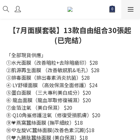
【7月面膜套裝】13款自由組合30張起
(已完結）
「全部現貨供應」
①水光面膜（改善暗粒+去除暗瘡印）$28
②肌源再生面膜 （改善敏感肌&毛孔）$28
③排毒面膜（排出毒素消炎抗菌）$28
④ LY舒緩面膜 （高效保濕全面修護）$24
⑤蛋白面膜 （三大專利美白成分）$20
⑥ 龍血面膜（龍血萃取修復補濕）$20
⑦金箔注氧 （美白保濕） $20
⑧ Q10角鯊修護注氧（修復受損肌膚）$20
⑨💗燕窩蠶絲面膜 (撫平細紋）$18
⑩💜左旋VC蠶絲面膜(改善色素沉澱)$18
⑪🧡九勝肽蠶絲面膜 (美白保濕）$18