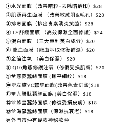
①
水光面膜（改善暗粒
去除暗瘡印）
+
$28
②
肌源再生面膜
（改善敏感肌
毛孔）
&
$28
③
排毒面膜（排出毒素消炎抗菌）
$28
④
舒緩面膜
（高效保濕全面修護）
LY
$24
⑤
蛋白面膜
（三大專利美白成分）
$20
⑥
龍血面膜（龍血萃取修復補濕）
$20
⑦
金箔注氧
（美白保濕）
$20
⑧
角鯊修護注氧（修復受損肌膚）
Q10
$20
⑨
💗
燕窩蠶絲面膜
撫平細紋）
(
$18
⑩
💜
左旋
蠶絲面膜
改善色素沉澱
VC
(
)$18
⑪
🧡
九勝肽蠶絲面膜
美白保濕）
(
$18
⑫
💛
蜂皇蠶絲面膜
修復受損皮膚）
(
$18
⑬
💚
海藻蠶絲面膜（保濕抗衰老）
$18
另外門市仲有幾款神秘款
🤩