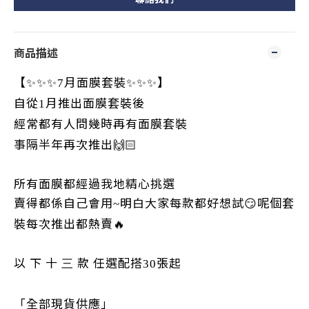
商品描述
【
✨✨✨
月面膜套裝
✨✨✨
】
7
自從
月推出面膜套裝後
1
經常都有人問幾時再有面膜套裝
事隔半年再次推出
🙌🏻
所有面膜都經過我地精心挑選
賣得都係自己會用
明白大家每款都好想試
😏
呢個套
~
裝每次推出都熱賣
🔥
以
下
十
款
任選配搭
張起
三
30
「全部現貨供應」