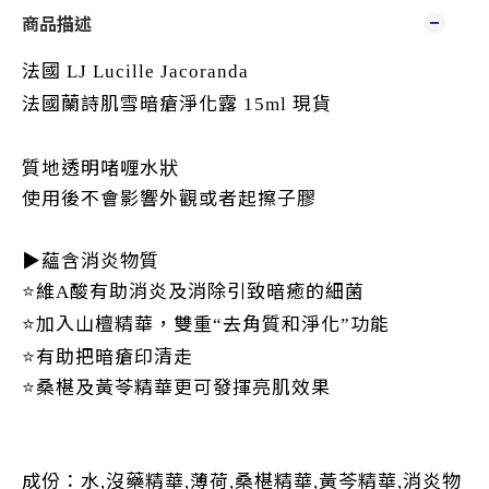
商品描述
法國
LJ Lucille Jacoranda
法國蘭詩肌雪暗瘡淨化露
現貨
15ml
質地透明啫喱水狀
使用後不會影響外觀或者起擦子膠
▶️
蘊含消炎物質
⭐️
維
酸有助消炎及消除引致暗癒的細菌
A
⭐️
加入山檀精華，雙重
去角質和淨化
功能
“
”
⭐️
有助把暗瘡印清走
⭐️
桑椹及黃苓精華更可發揮亮肌效果
成份：水
沒藥精華
薄荷
桑椹精華
黃芩精華
消炎物
,
,
,
,
,