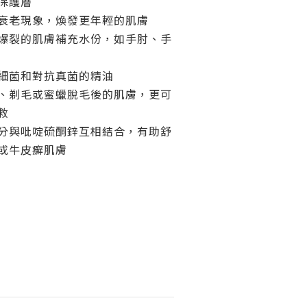
保護層
衰老現象，煥發更年輕的肌膚
爆裂的肌膚補充水份，如手肘、手
細菌和對抗真菌的精油
、剃毛或蜜蠟脫毛後的肌膚，更可
救
分與吡啶硫酮鋅互相結合，有助舒
或牛皮癬肌膚