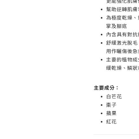
更能強化肌膚
幫助逆轉肌膚
為極度乾燥、
掌及腳底
內含具有對抗
舒緩激光脫毛
用作曬傷後急
主要的植物成
緩乾燥、鱗狀
主要成分：
白芒花
棗子
蘋果
紅花