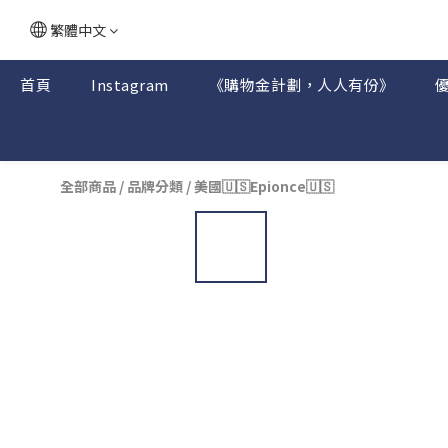
繁體中文
首頁
Instagram
《購物金計劃，人人有份》
全部商品
/
品牌分類
/
美國🇺🇸Epionce🇺🇸