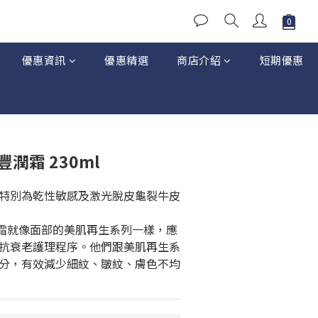
優惠資訊
優惠精選
商店介紹
短期優惠
體豐潤霜 230ml
特別為乾性敏感及激光脫皮龜裂牛皮
豐潤霜就像面部的美肌再生系列一樣，應
抗衰老護理程序。他們跟美肌再生系
分，有效減少細紋、皺紋、膚色不均