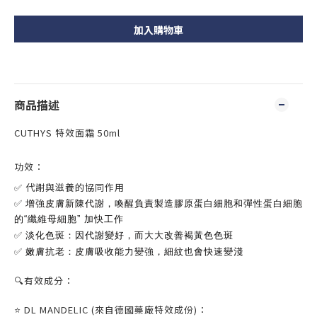
加入購物車
商品描述
CUTHYS 特效面霜 50ml
功效：
✅
代謝與滋養的協同作用
✅
增強皮膚新陳代謝，
喚醒負責製造膠原蛋白細胞和彈性蛋白細胞
的“纖維母細胞” 加快工作
✅
淡化色斑：
因
代謝變好，
而大大改善
褐黃色色斑
✅
嫩膚抗老：
皮膚吸收能力變強，細紋也會快速變淺
🔍有效成分：
⭐️
DL MANDELIC (來自德國藥廠特效成份)：