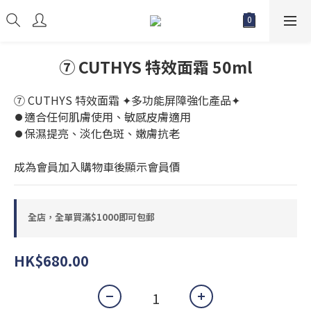
⑦ CUTHYS 特效面霜 50ml
⑦ CUTHYS 特效面霜 ✦多功能屏障強化產品✦
⏺️適合任何肌膚使用、敏感皮膚適用
⏺️保濕提亮、淡化色斑、嫩膚抗老
成為會員加入購物車後顯示會員價
全店，全單買滿$1000即可包郵
HK$680.00