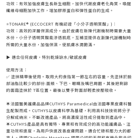
功效：有效加強皮膚生長新生細胞，加快代謝皮膚老化角質。喚醒
纖維母細胞加快工作，增加膠原蛋白和彈性蛋白的生成。
⭐️
TONARE® (ECCOCERT 有機認證「小分子透明質酸」)：
功效：高效的深層保濕成分。由於皮膚在新陳代謝機制時需要大量
水份，小分子透明質酸能滲透肌底，互補並提供
在新陳代謝機制時
所需的大量水份，加強保濕，使肌膚水潤飽滿。
▶️ 適合任何皮膚
，特別
乾燥缺水/敏感皮膚
使用方法：
✅ 塗抹精華後使用。取用大約食指第一節左右的容量，先塗抹於臉
部油脂比較少的部份:面頰、下巴、眼睛及嘴巴周圍。其後把剩餘
的面霜塗抹於 T區位置。最後以雙手對面部輕柔按壓吸收。
🌟法國醫美護膚品品牌CUTHYS Paramedical由法國專業皮膚科醫
生配製而成。CUTHYS以皮膚科學為基礎，利用高科技技術將分子
分解成納米，不斷改進產品，將高濃度活性成分提取到產品中。
🌟CUTHYS產品是具有獨特、專業和有效成分的高功能護膚品
、
注
重功效和速度，為用戶快速改善皮膚問題，適合忙碌和壓力大的都
市人。
德國Charlotte Meentzen 國際公認的天然和有機化妝品印