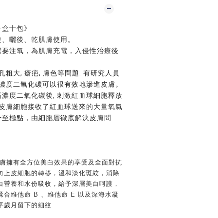
一盒十包》
後、曬後、乾肌膚使用。
需要注氧，為肌膚充電，入侵性治療後
孔粗大, 瘡疤, 膚色等問題. 有研究人員
高濃度二氧化碳可以很有效地滲進皮膚。
濃度二氧化碳後, 刺激紅血球細胞釋放
.皮膚細胞接收了紅血球送來的大量氧氣
升至極點，由細胞層徹底解決皮膚問
膚擁有全方位美白效果的享受及全面對抗
向上皮細胞的轉移，溫和淡化斑紋，消除
白營養和水份吸收，給予深層美白呵護，
合維他命 B 、維他命 E 以及深海水凝
平歲月留下的細紋