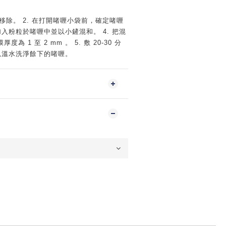
袋移除。 2. 在打開啫喱小袋前，確定啫喱
加入粉粒於啫喱中並以小鏟混和。 4. 把混
 1 至 2 mm 。 5. 敷 20-30 分
而以溫水洗淨餘下的啫喱。