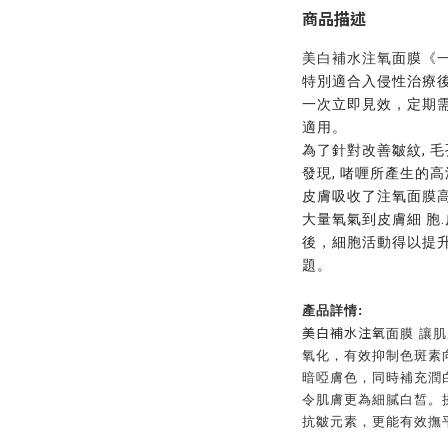
商品描述
美白補水注氧
面膜
《
特別適合入侵性治療
一次立即見效，定期
適用。 
為了針對改善皺紋, 毛
發現, 啫喱所產生的
皮膚吸收了注氧面膜高
大量氧氣到皮膚細 胞
後，細胞活動得以提
題。 
產品詳情:
美白補水注氧
面膜
讓肌
氧化，有效抑制色斑素
暗啞膚色，同時補充潤
令肌膚更為細膩白皙。揉
抗皺元素，更能有效撫